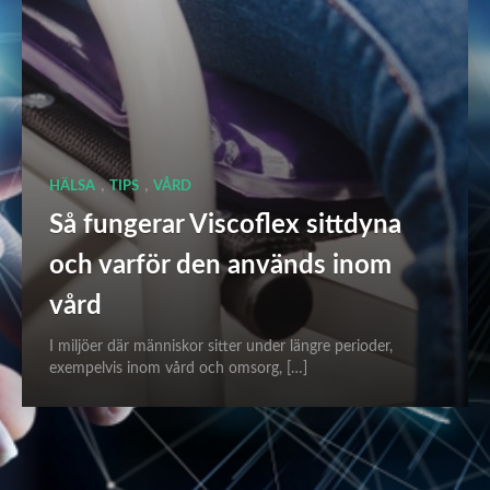
,
,
HÄLSA
TIPS
VÅRD
Så fungerar Viscoflex sittdyna
och varför den används inom
vård
I miljöer där människor sitter under längre perioder,
exempelvis inom vård och omsorg, […]